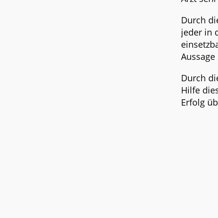
Durch di
jeder in 
einsetzb
Aussage 
Durch di
Hilfe di
Erfolg ü