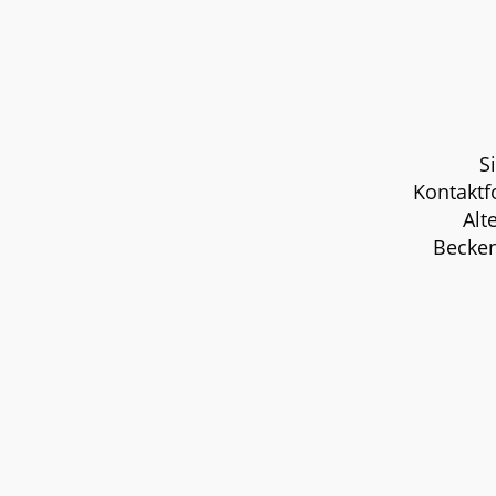
S
Kontaktf
Alt
Becken