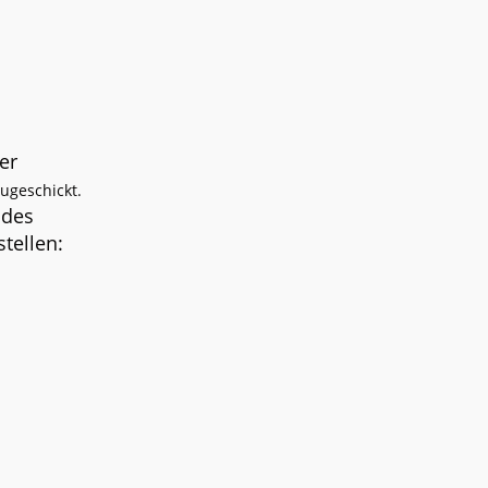
er
ugeschickt.
 des
tellen: