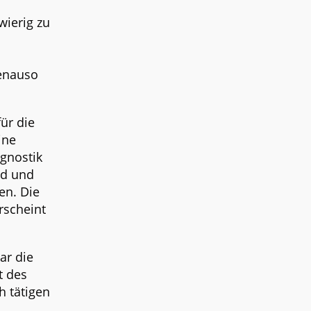
wierig zu
genauso
ür die
ine
gnostik
nd und
en. Die
rscheint
ar die
t des
h tätigen