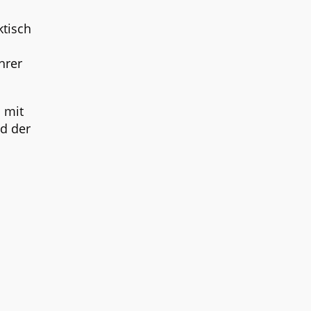
tisch
hrer
n mit
nd der