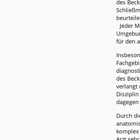
des Beck
Schließmu
beurteile
Jeder Me
Umgebung
für den a
Insbeson
Fachgebi
diagnost
des Beck
verlangt
Diszipli
dagegen 
Durch di
anatomis
komplex 
Arzt sehr